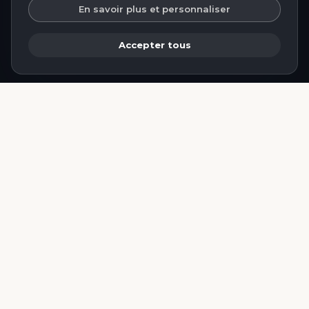
En savoir plus et personnaliser
inCMS
Accepter tous
Un merci tout spécial
À celui sans qui cette belle expérience de
vie et mon livre n'auraient pas vu le jour. Si
M. Jean Paul Labaye du club L'Orage à
Montréal n'avait pas remporté sa bataille
juridique pour légaliser les clubs libertins au
Canada, nous n'en serions pas là
aujourd'hui. Sa victoire, nous en profitons